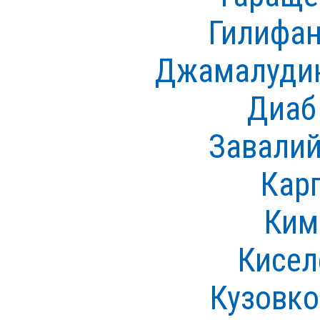
Гилифан
Джамалудин
Диаб
Завалий
Кар
Ким
Кисел
Кузовко